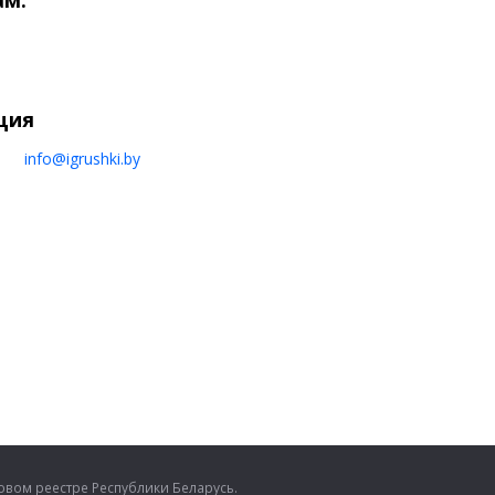
ам:
ция
info@igrushki.by
вом реестре Республики Беларусь.