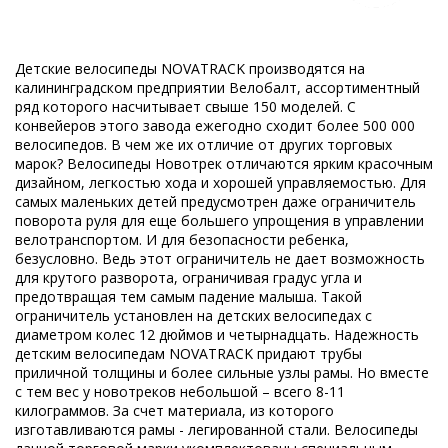
Детские велосипеды NOVATRACK производятся на
калининградском предприятии Велобалт, ассортиментный
ряд которого насчитывает свыше 150 моделей. С
конвейеров этого завода ежегодно сходит более 500 000
велосипедов. В чем же их отличие от других торговых
марок? Велосипеды Новотрек отличаются ярким красочным
дизайном, легкостью хода и хорошей управляемостью. Для
самых маленьких детей предусмотрен даже ограничитель
поворота руля для еще большего упрощения в управлении
велотранспортом. И для безопасности ребенка,
безусловно. Ведь этот ограничитель не дает возможность
для крутого разворота, ограничивая градус угла и
предотвращая тем самым падение малыша. Такой
ограничитель установлен на детских велосипедах с
диаметром колес 12 дюймов и четырнадцать. Надежность
детским велосипедам NOVATRACK придают трубы
приличной толщины и более сильные узлы рамы. Но вместе
с тем вес у новотреков небольшой – всего 8-11
килограммов. За счет материала, из которого
изготавливаются рамы - легированной стали. Велосипеды