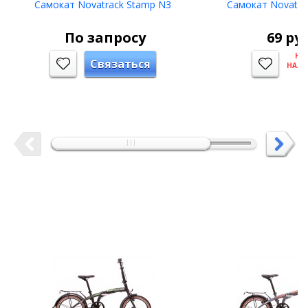
Самокат Novatrack Stamp N3
Самокат Novatrac
По запросу
69
руб
НЕТ
Связаться
НАЛ