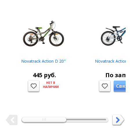
Novatrack Action D 20"
Novatrack Action-
445
руб.
По запр
НЕТ В
Связ
НАЛИЧИИ