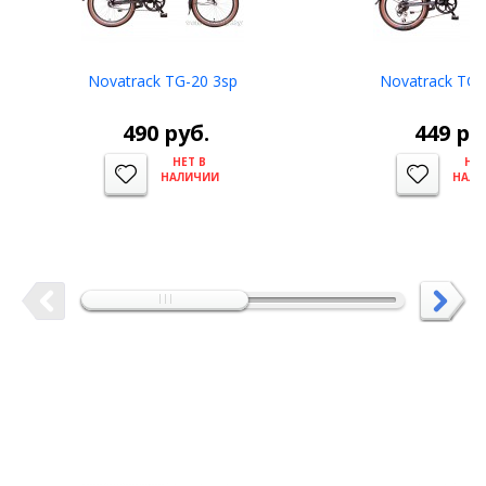
Novatrack TG-20 3sp
Novatrack TG-
490
руб.
449
ру
НЕТ В
НЕТ
НАЛИЧИИ
НАЛИ