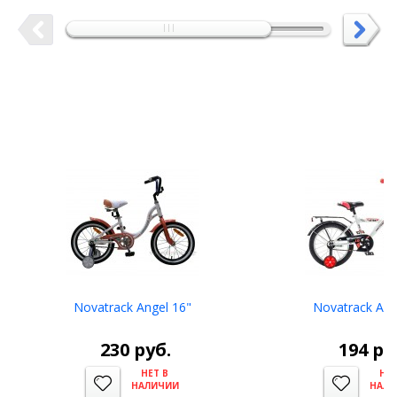
Novatrack Angel 16"
Novatrack Ast
230
руб.
194
ру
НЕТ В
НЕТ
НАЛИЧИИ
НАЛИ