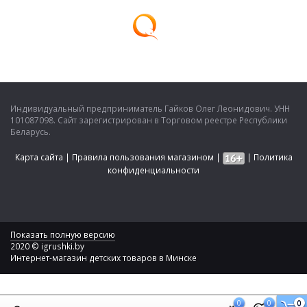
Индивидуальный предприниматель Гайков Олег Леонидович. УНН
101087098. Сайт зарегистрирован в Торговом реестре Республики
Беларусь.
Карта сайта
|
Правила пользования магазином
|
|
Политика
конфиденциальности
Показать полную версию
2020 © igrushki.by
Интернет-магазин детских товаров в Минске
0
0
0